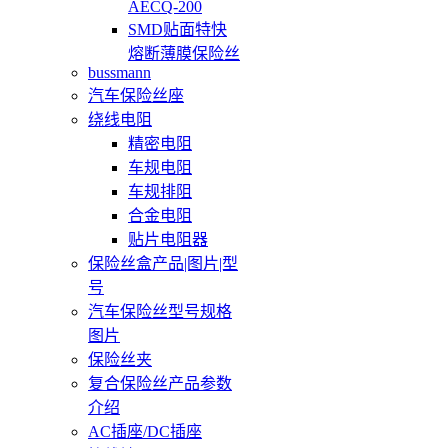
AECQ-200
SMD贴面特快
熔断薄膜保险丝
bussmann
汽车保险丝座
绕线电阻
精密电阻
车规电阻
车规排阻
合金电阻
贴片电阻器
保险丝盒产品|图片|型
号
汽车保险丝型号规格
图片
保险丝夹
复合保险丝产品参数
介绍
AC插座/DC插座