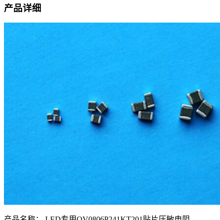
产品详细
产品名称：
LED专用QV0806P241KT201贴片压敏电阻