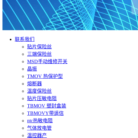
联系我们
贴片保险丝
三端保险丝
MSD手动维修开关
晶振
TMOV 热保护型
熔断器
温度保险丝
贴片压敏电阻
TBMOV 塑封盒装
TBMOVY带遥信
ntc热敏电阻
气体放电管
温控器产