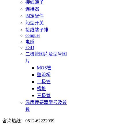
接线端子
连接器
固定配件
船型开关
接线端子排
conquer
电感
ESD
二极管图片及型号图
片
MOS管
整流桥
二极管
桥堆
三极管
温度传感器型号及参
数
咨询热线：0512-62222999