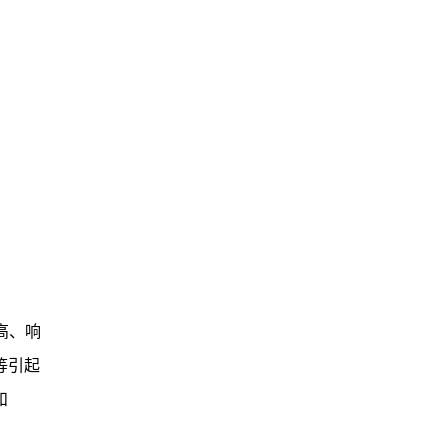
高、响
等引起
和