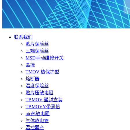
联系我们
贴片保险丝
三端保险丝
MSD手动维修开关
晶振
TMOV 热保护型
熔断器
温度保险丝
贴片压敏电阻
TBMOV 塑封盒装
TBMOVY带遥信
ntc热敏电阻
气体放电管
温控器产