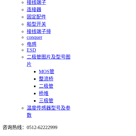
接线端子
连接器
固定配件
船型开关
接线端子排
conquer
电感
ESD
二极管图片及型号图
片
MOS管
整流桥
二极管
桥堆
三极管
温度传感器型号及参
数
咨询热线：0512-62222999