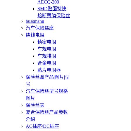
AECQ-200
SMD贴面特快
熔断薄膜保险丝
bussmann
汽车保险丝座
绕线电阻
精密电阻
车规电阻
车规排阻
合金电阻
贴片电阻器
保险丝盒产品|图片|型
号
汽车保险丝型号规格
图片
保险丝夹
复合保险丝产品参数
介绍
AC插座/DC插座