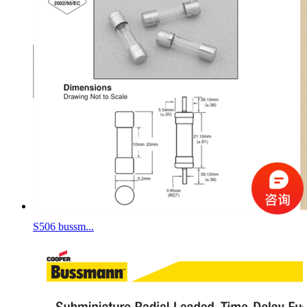
S506 bussm...