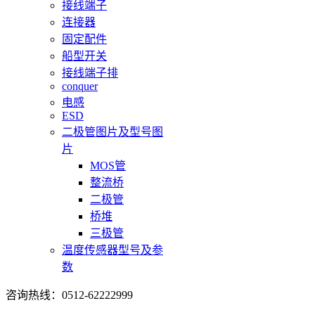
接线端子
连接器
固定配件
船型开关
接线端子排
conquer
电感
ESD
二极管图片及型号图
片
MOS管
整流桥
二极管
桥堆
三极管
温度传感器型号及参
数
咨询热线：0512-62222999