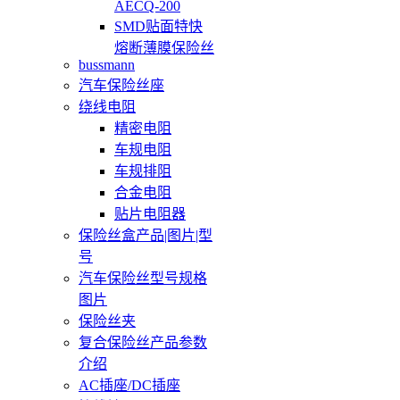
AECQ-200
SMD贴面特快
熔断薄膜保险丝
bussmann
汽车保险丝座
绕线电阻
精密电阻
车规电阻
车规排阻
合金电阻
贴片电阻器
保险丝盒产品|图片|型
号
汽车保险丝型号规格
图片
保险丝夹
复合保险丝产品参数
介绍
AC插座/DC插座