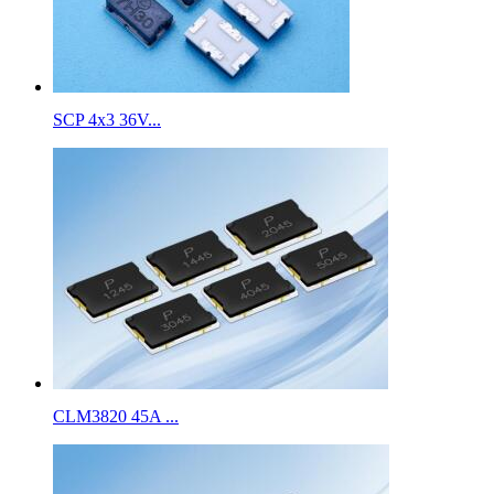
SCP 4x3 36V...
CLM3820 45A ...