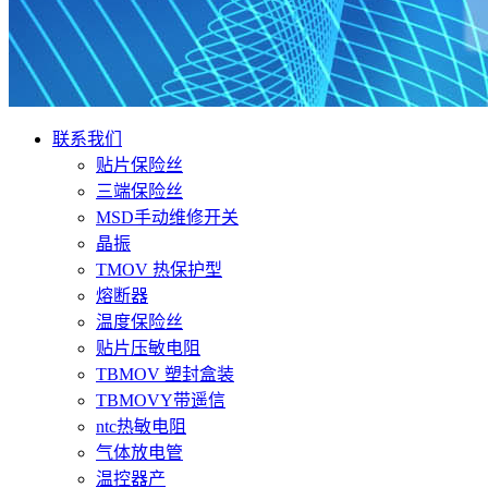
联系我们
贴片保险丝
三端保险丝
MSD手动维修开关
晶振
TMOV 热保护型
熔断器
温度保险丝
贴片压敏电阻
TBMOV 塑封盒装
TBMOVY带遥信
ntc热敏电阻
气体放电管
温控器产