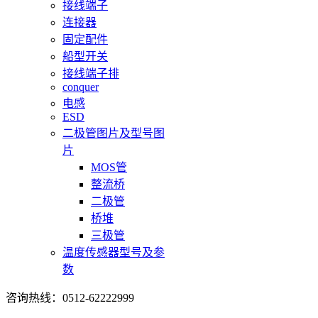
接线端子
连接器
固定配件
船型开关
接线端子排
conquer
电感
ESD
二极管图片及型号图
片
MOS管
整流桥
二极管
桥堆
三极管
温度传感器型号及参
数
咨询热线：0512-62222999