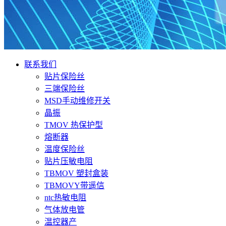
联系我们
贴片保险丝
三端保险丝
MSD手动维修开关
晶振
TMOV 热保护型
熔断器
温度保险丝
贴片压敏电阻
TBMOV 塑封盒装
TBMOVY带遥信
ntc热敏电阻
气体放电管
温控器产