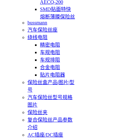
AECQ-200
SMD贴面特快
熔断薄膜保险丝
bussmann
汽车保险丝座
绕线电阻
精密电阻
车规电阻
车规排阻
合金电阻
贴片电阻器
保险丝盒产品|图片|型
号
汽车保险丝型号规格
图片
保险丝夹
复合保险丝产品参数
介绍
AC插座/DC插座