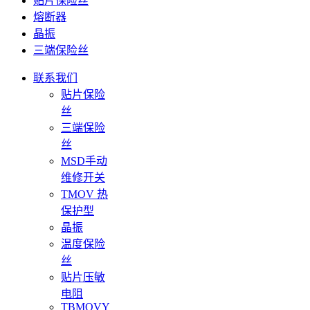
贴片保险丝
熔断器
晶振
三端保险丝
联系我们
贴片保险
丝
三端保险
丝
MSD手动
维修开关
TMOV 热
保护型
晶振
温度保险
丝
贴片压敏
电阻
TBMOVY