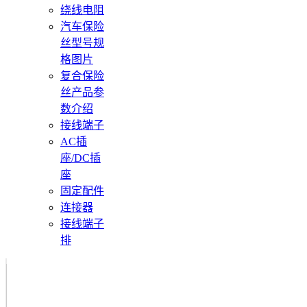
绕线电阻
汽车保险
丝型号规
格图片
复合保险
丝产品参
数介绍
接线端子
AC插
座/DC插
座
固定配件
连接器
接线端子
排