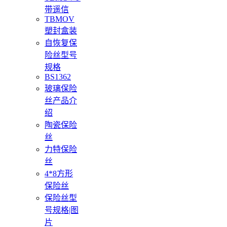
带遥信
TBMOV
塑封盒装
自恢复保
险丝型号
规格
BS1362
玻璃保险
丝产品介
绍
陶瓷保险
丝
力特保险
丝
4*8方形
保险丝
保险丝型
号规格|图
片