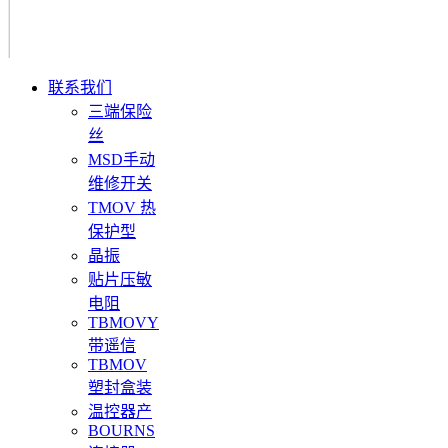
联系我们
三端保险
丝
MSD手动
维修开关
TMOV 热
保护型
晶振
贴片压敏
电阻
TBMOVY
带遥信
TBMOV
塑封盒装
温控器产
BOURNS